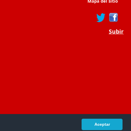
Mapa del sitio
Subir
Aceptar
portaldeeducacion.es/
- © 2019 -
Contacto